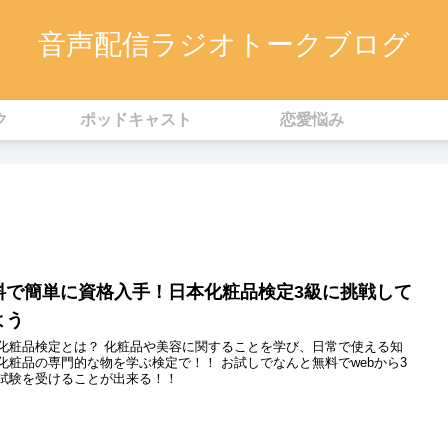
音声配信ラジオトークブログ
ク
ポッドキャスト
恋愛悩み
料で簡単に資格入手！日本化粧品検定3級に挑戦して
よう
化粧品検定とは？ 化粧品や美容に関することを学び、日常で使える知
化粧品の専門的な物を学ぶ検定で！！ お試しでなんと無料でwebから3
試験を受けることが出来る！！