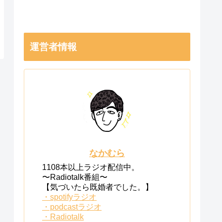
運営者情報
なかむら
1108本以上ラジオ配信中。
〜Radiotalk番組〜
【気づいたら既婚者でした。】
・spotifyラジオ
・podcastラジオ
・Radiotalk