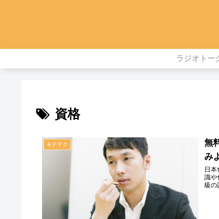
ラジオトー
資格
無
モテテク
み
日本
識や
級の