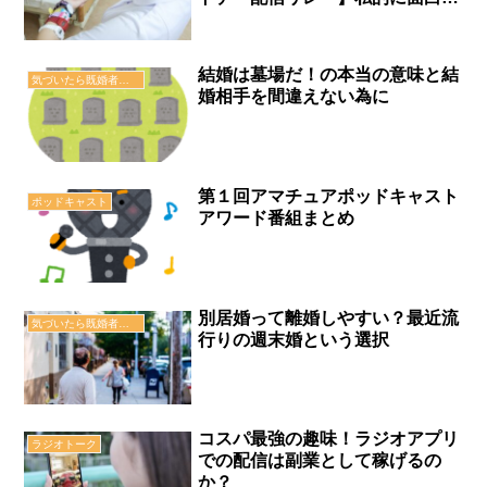
った番組を紹介
結婚は墓場だ！の本当の意味と結
気づいたら既婚者でした。
婚相手を間違えない為に
第１回アマチュアポッドキャスト
ポッドキャスト
アワード番組まとめ
別居婚って離婚しやすい？最近流
気づいたら既婚者でした。
行りの週末婚という選択
コスパ最強の趣味！ラジオアプリ
ラジオトーク
での配信は副業として稼げるの
か？