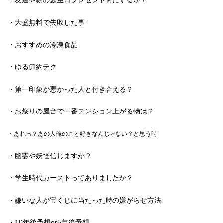
・友達や親の誕生日プレゼント何にするか？
・大盛無料で失敗した事
・おすすめの冷凍食品
・ゆる節約テク
・第一印象が悪かった人と付き合える？
・お祭りの屋台で一番テンション上がる物は？
・あれっ？あの人俺のこと好きなんじゃない？と思う時
・幽霊や妖怪信じますか？
・学生時代カーストってありましたか？
・嫌いな人が宝くじに当たった時の嫌がらせ方法
・10年後予想or5年後予想