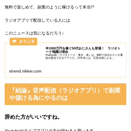
無料で楽しめて、副業のように稼げるって本当!?
ラジオアプリで配信している人には
このニュースは気になるだろう↓
年1000万円を稼ぐ50代おじさんも登場！ ラジオト
ーク飛躍の理由
Radiotalk（ラジオトーク、東京・港）は、無料で自分のラジオ番
組が配信できるアプリだ。21年末には、広告出稿による...
xtrend.nikkei.com
『結論』音声配信（ラジオアプリ）で副業
や儲ける為にやるのは
辞めた方がいいですね。
Youtubeやライブアプリの方が儲かると思います。