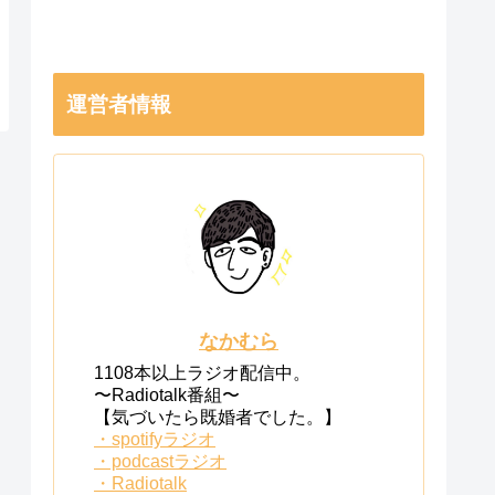
運営者情報
なかむら
1108本以上ラジオ配信中。
〜Radiotalk番組〜
【気づいたら既婚者でした。】
・spotifyラジオ
・podcastラジオ
・Radiotalk