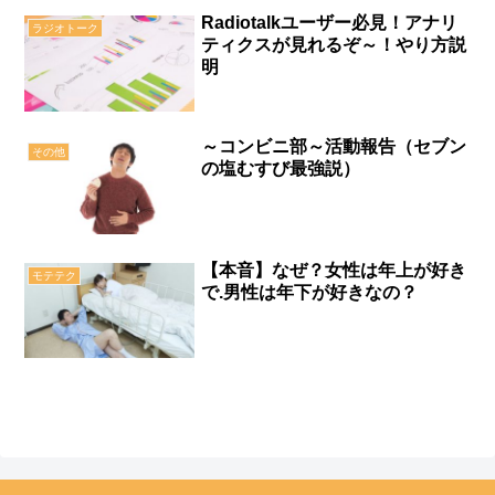
Radiotalkユーザー必見！アナリ
ラジオトーク
ティクスが見れるぞ～！やり方説
明
～コンビニ部～活動報告（セブン
その他
の塩むすび最強説）
【本音】なぜ？女性は年上が好き
モテテク
で.男性は年下が好きなの？