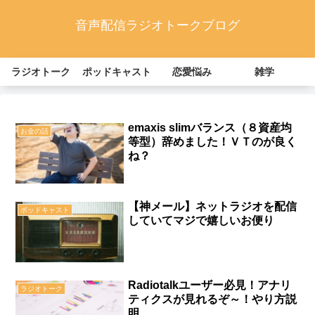
音声配信ラジオトークブログ
ラジオトーク
ポッドキャスト
恋愛悩み
雑学
emaxis slimバランス（８資産均
お金の話
等型）辞めました！ＶＴのが良く
ね？
【神メール】ネットラジオを配信
ポッドキャスト
していてマジで嬉しいお便り
Radiotalkユーザー必見！アナリ
ラジオトーク
ティクスが見れるぞ～！やり方説
明