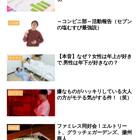
～コンビニ部～活動報告（セブン
その他
の塩むすび最強説）
【本音】なぜ？女性は年上が好き
モテテク
で.男性は年下が好きなの？
嫌なものがハッキリしている大人
モテテク
の方がモテる気がする件！（笑）
ファミレス同好会！エルトリー
体験談
ト、グラッチェガーデンズ、揚州
商人